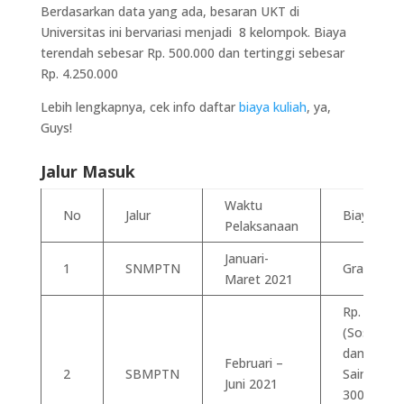
Berdasarkan data yang ada, besaran UKT di
Universitas ini bervariasi menjadi 8 kelompok. Biaya
terendah sebesar Rp. 500.000 dan tertinggi sebesar
Rp. 4.250.000
Lebih lengkapnya, cek info daftar
biaya kuliah
, ya,
Guys!
Jalur Masuk
Waktu
No
Jalur
Biaya
Pelaksanaan
Januari-
1
SNMPTN
Gratis
Maret 2021
Rp. 200.00
(Soshum
dan
Februari –
2
SBMPTN
Saintek) R
Juni 2021
300.000