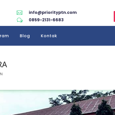
info@priorityptn.com

0859-2131-6683
w
gram
Blog
Kontak
RA
TN