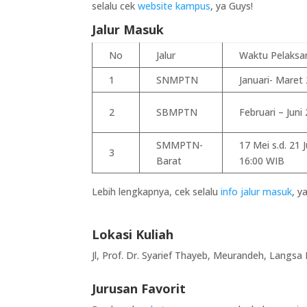
selalu cek
website kampus
, ya Guys!
Jalur Masuk
No
Jalur
Waktu Pelaksa
1
SNMPTN
Januari- Maret
2
SBMPTN
Februari – Juni
SMMPTN-
17 Mei s.d. 21 
3
Barat
16:00 WIB
Lebih lengkapnya, cek selalu
info
jalur masuk
, y
Lokasi Kuliah
Jl, Prof. Dr. Syarief Thayeb, Meurandeh, Langs
Jurusan Favorit