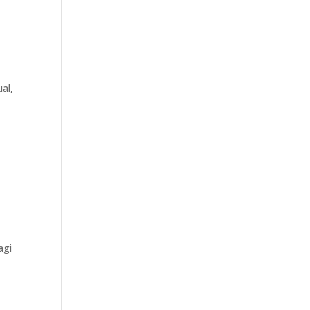
al,
agi