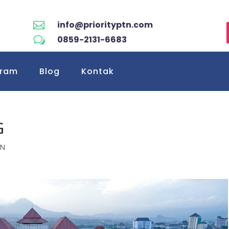
info@priorityptn.com

0859-2131-6683
w
gram
Blog
Kontak
G
TN